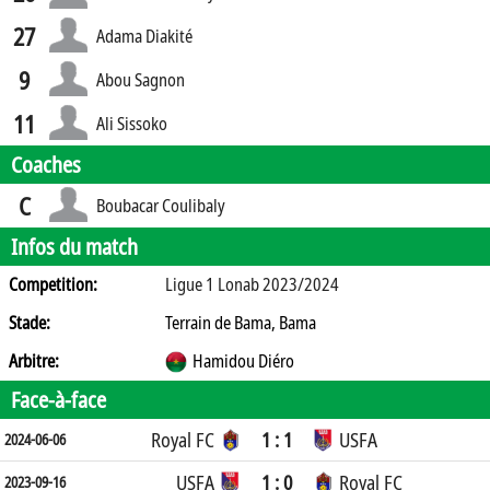
27
Adama Diakité
9
Abou Sagnon
11
Ali Sissoko
Coaches
C
Boubacar Coulibaly
Infos du match
Competition:
Ligue 1 Lonab 2023/2024
Stade:
Terrain de Bama, Bama
Arbitre:
Hamidou Diéro
Face-à-face
Royal FC
1 : 1
USFA
2024-06-06
USFA
1 : 0
Royal FC
2023-09-16