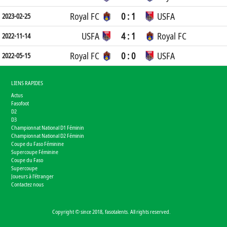
Royal FC
0 : 1
USFA
2023-02-25
USFA
4 : 1
Royal FC
2022-11-14
Royal FC
0 : 0
USFA
2022-05-15
LIENS RAPIDES
Actus
Fasofoot
D2
D3
Championnat National D1 Féminin
Championnat National D2 Féminin
Coupe du Faso Féminine
Supercoupe Féminine
Coupe du Faso
Supercoupe
Joueurs à l'étranger
Contactez nous
Copyright © since 2018, fasotalents. All rights reserved.