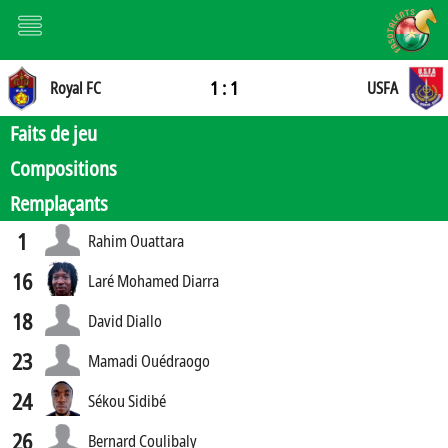
1 : 1
Royal FC
USFA
Faits de jeu
Compositions
Remplaçants
1
Rahim Ouattara
16
Laré Mohamed Diarra
18
David Diallo
23
Mamadi Ouédraogo
24
Sékou Sidibé
26
Bernard Coulibaly