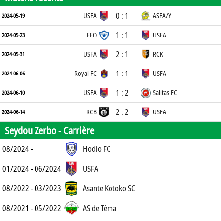
0 : 1
USFA
ASFA/Y
2024-05-19
1 : 1
EFO
USFA
2024-05-23
2 : 1
USFA
RCK
2024-05-31
1 : 1
Royal FC
USFA
2024-06-06
1 : 2
USFA
Salitas FC
2024-06-10
2 : 2
RCB
USFA
2024-06-14
Seydou Zerbo -
Carrière
08/2024 -
Hodio FC
01/2024 - 06/2024
USFA
08/2022 - 03/2023
Asante Kotoko SC
08/2021 - 05/2022
AS de Tèma