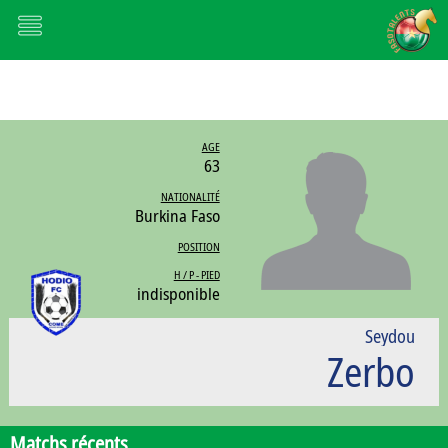
AGE
63
NATIONALITÉ
Burkina Faso
POSITION
H / P - PIED
indisponible
Seydou
Zerbo
Matchs récents