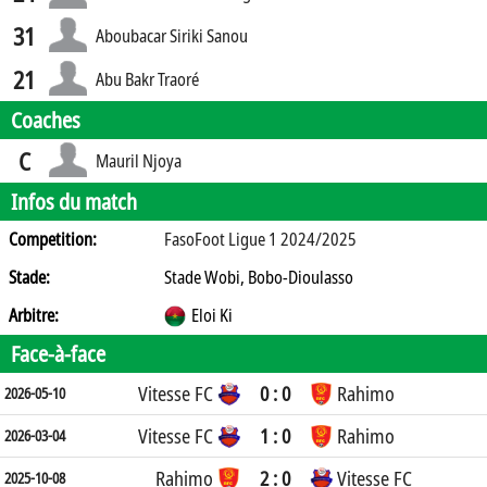
31
Aboubacar Siriki Sanou
21
Abu Bakr Traoré
Coaches
C
Mauril Njoya
Infos du match
Competition:
FasoFoot Ligue 1 2024/2025
Stade:
Stade Wobi, Bobo-Dioulasso
Arbitre:
Eloi Ki
Face-à-face
Vitesse FC
0 : 0
Rahimo
2026-05-10
Vitesse FC
1 : 0
Rahimo
2026-03-04
Rahimo
2 : 0
Vitesse FC
2025-10-08