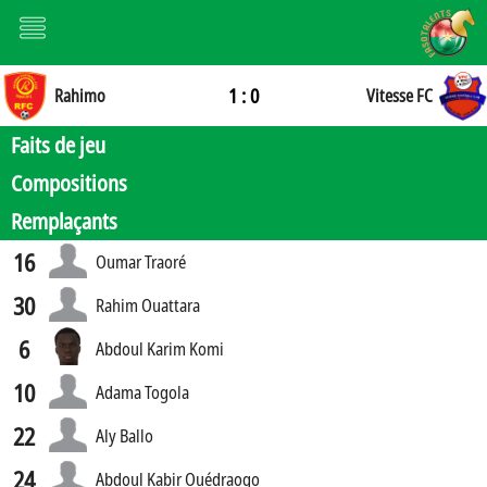
1 : 0
Rahimo
Vitesse FC
Faits de jeu
Compositions
Remplaçants
16
Oumar Traoré
30
Rahim Ouattara
6
Abdoul Karim Komi
10
Adama Togola
22
Aly Ballo
24
Abdoul Kabir Ouédraogo