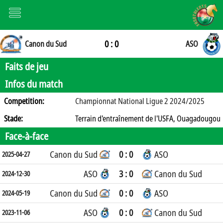
0 : 0
Canon du Sud
ASO
Faits de jeu
Infos du match
Competition:
Championnat National Ligue 2 2024/2025
Stade:
Terrain d'entraînement de l'USFA, Ouagadougou
Face-à-face
Canon du Sud
0 : 0
ASO
2025-04-27
ASO
3 : 0
Canon du Sud
2024-12-30
Canon du Sud
0 : 0
ASO
2024-05-19
ASO
0 : 0
Canon du Sud
2023-11-06