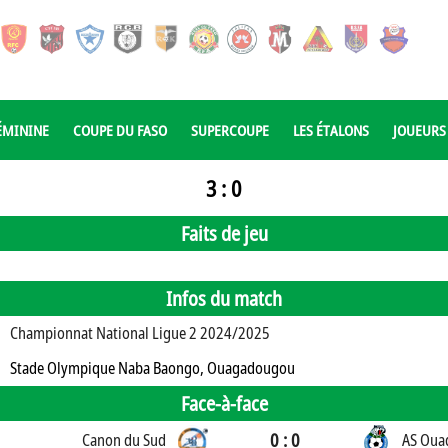
ÉMININE
COUPE DU FASO
SUPERCOUPE
LES ÉTALONS
JOUEURS
3 : 0
Faits de jeu
Infos du match
Championnat National Ligue 2 2024/2025
Stade Olympique Naba Baongo, Ouagadougou
Face-à-face
0 : 0
Canon du Sud
AS Oua