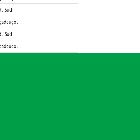
du Sud
gadougou
du Sud
gadougou