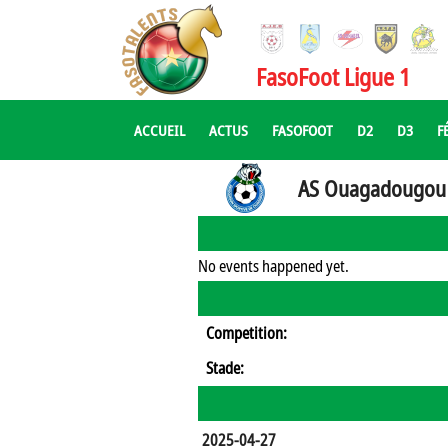
FasoFoot Ligue 1
ACCUEIL
ACTUS
FASOFOOT
D2
D3
F
AS Ouagadougou
No events happened yet.
Competition:
Stade:
2025-04-27