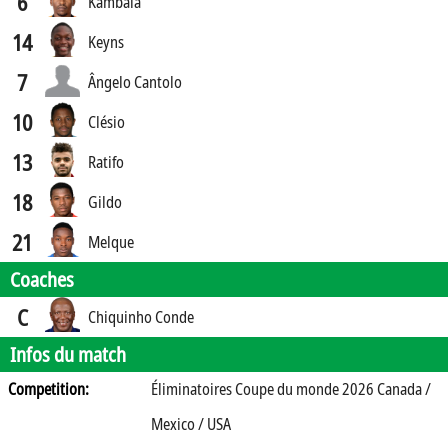
6
Kambala
14
Keyns
7
Ângelo Cantolo
10
Clésio
13
Ratifo
18
Gildo
21
Melque
Coaches
C
Chiquinho Conde
Infos du match
Competition:
Éliminatoires Coupe du monde 2026 Canada /
Mexico / USA