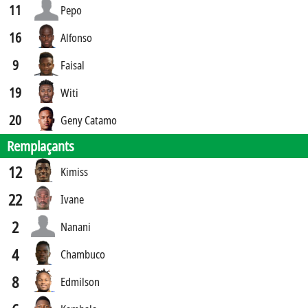
11
Pepo
16
Alfonso
9
Faisal
19
Witi
20
Geny Catamo
Remplaçants
12
Kimiss
22
Ivane
2
Nanani
4
Chambuco
8
Edmilson