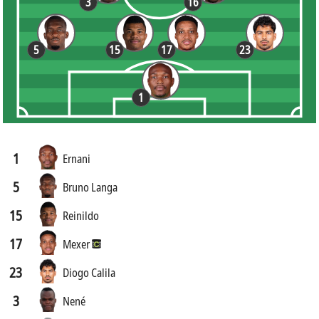
3
16
5
15
17
23
1
1
Ernani
5
Bruno Langa
15
Reinildo
17
Mexer
23
Diogo Calila
3
Nené