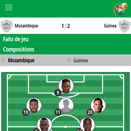
1 : 2
Mozambique
Guinea
Faits de jeu
Compositions
Mozambique
Guinea
9
19
11
20