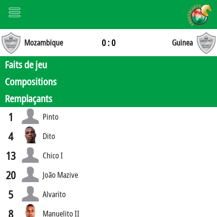
0 : 0
Mozambique
Guinea
Faits de jeu
Compositions
Remplaçants
1
Pinto
4
Dito
13
Chico I
20
João Mazive
5
Alvarito
8
Manuelito II