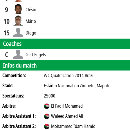
9
Clésio
10
Mário
15
Diogo
Coaches
C
Gert Engels
Infos du match
Competition:
WC Qualification 2014 Brazil
Stade:
Estádio Nacional do Zimpeto, Maputo
Spectateurs:
25000
Arbitre:
El Fadil Mohamed
Arbitre Assistant 1:
Waleed Ahmed Ali
Arbitre Assistant 2:
Mohammed Idam Hamid