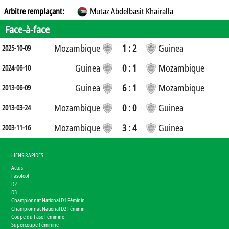
Arbitre remplaçant:
Mutaz Abdelbasit Khairalla
Face-à-face
Mozambique
1 : 2
Guinea
2025-10-09
Guinea
0 : 1
Mozambique
2024-06-10
Guinea
6 : 1
Mozambique
2013-06-09
Mozambique
0 : 0
Guinea
2013-03-24
Mozambique
3 : 4
Guinea
2003-11-16
LIENS RAPIDES
Actus
Fasofoot
D2
D3
Championnat National D1 Féminin
Championnat National D2 Féminin
Coupe du Faso Féminine
Supercoupe Féminine