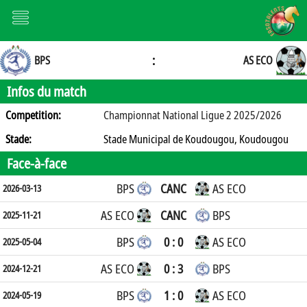
:
BPS
AS ECO
Infos du match
Competition:
Championnat National Ligue 2 2025/2026
Stade:
Stade Municipal de Koudougou, Koudougou
Face-à-face
BPS
CANC
AS ECO
2026-03-13
AS ECO
CANC
BPS
2025-11-21
BPS
0 : 0
AS ECO
2025-05-04
AS ECO
0 : 3
BPS
2024-12-21
BPS
1 : 0
AS ECO
2024-05-19