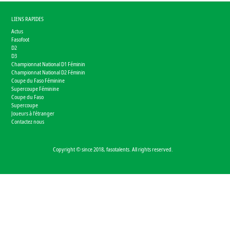
LIENS RAPIDES
Actus
Fasofoot
D2
D3
Championnat National D1 Féminin
Championnat National D2 Féminin
Coupe du Faso Féminine
Supercoupe Féminine
Coupe du Faso
Supercoupe
Joueurs à l'étranger
Contactez nous
Copyright © since 2018, fasotalents. All rights reserved.