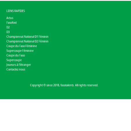
LIENS RAPIDES
Actus
Fasofoot
D2
D3
Championnat National D1 Féminin
Championnat National D2 Féminin
Coupe du Faso Féminine
Supercoupe Féminine
Coupe du Faso
Supercoupe
Joueurs à l'étranger
Contactez nous
Copyright © since 2018, fasotalents. All rights reserved.