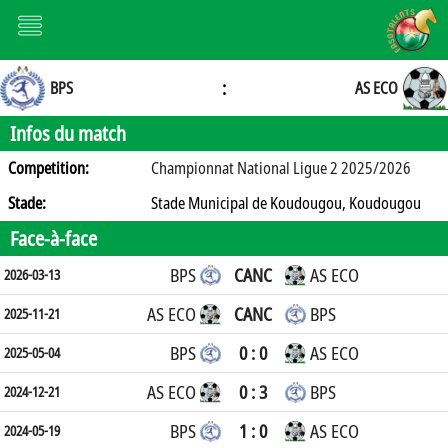
:
BPS
AS ECO
Infos du match
Competition:
Championnat National Ligue 2 2025/2026
Stade:
Stade Municipal de Koudougou, Koudougou
Face-à-face
BPS
CANC
AS ECO
2026-03-13
AS ECO
CANC
BPS
2025-11-21
BPS
0 : 0
AS ECO
2025-05-04
AS ECO
0 : 3
BPS
2024-12-21
BPS
1 : 0
AS ECO
2024-05-19