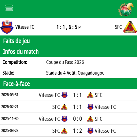
1 : 1 , 6 : 5
Vitesse FC
SFC
P
Faits de jeu
Infos du match
Competition:
Coupe du Faso 2026
Stade:
Stade du 4 Août, Ouagadougou
Face-à-face
Vitesse FC
1 : 1
SFC
2026-05-31
SFC
1 : 1
Vitesse FC
2026-02-21
Vitesse FC
0 : 0
SFC
2025-11-30
SFC
1 : 2
Vitesse FC
2025-03-23