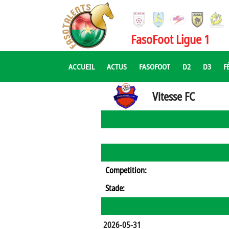
FasoFoot Ligue 1
ACCUEIL
ACTUS
FASOFOOT
D2
D3
F
Vitesse FC
Competition:
Stade:
2026-05-31