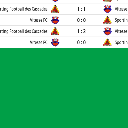
1 : 1
rting Football des Cascades
Vitesse
0 : 0
Vitesse FC
Sportin
1 : 2
rting Football des Cascades
Vitesse
0 : 0
Vitesse FC
Sportin