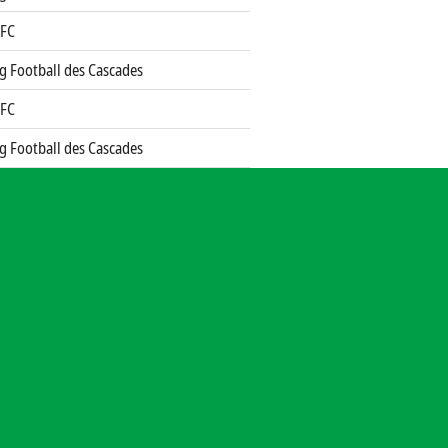
 FC
g Football des Cascades
 FC
g Football des Cascades