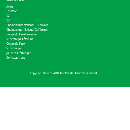
Actus
Fasofoot
D2
D3
Championnat National D1 Féminin
Championnat National D2 Féminin
Coupe du Faso Féminine
Supercoupe Féminine
Coupe du Faso
Supercoupe
Joueurs à l'étranger
Contactez nous
Copyright © since 2018, fasotalents. All rights reserved.