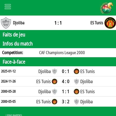
1 : 1
Djoliba
ES Tunis
Faits de jeu
Infos du match
Competition:
CAF Champions League 2000
Face-à-face
Djoliba
0 : 1
ES Tunis
2025-01-12
ES Tunis
4 : 0
Djoliba
2024-11-26
Djoliba
1 : 1
ES Tunis
2000-05-28
ES Tunis
3 : 2
Djoliba
2000-05-05
LIENS RAPIDES