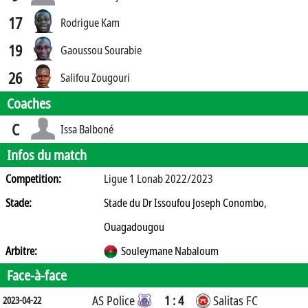
17
Rodrigue Kam
19
Gaoussou Sourabie
26
Salifou Zougouri
Coaches
C
Issa Balboné
Infos du match
Competition:
Ligue 1 Lonab 2022/2023
Stade:
Stade du Dr Issoufou Joseph Conombo,
Ouagadougou
Arbitre:
Souleymane Nabaloum
Face-à-face
AS Police
1 : 4
Salitas FC
2023-04-22