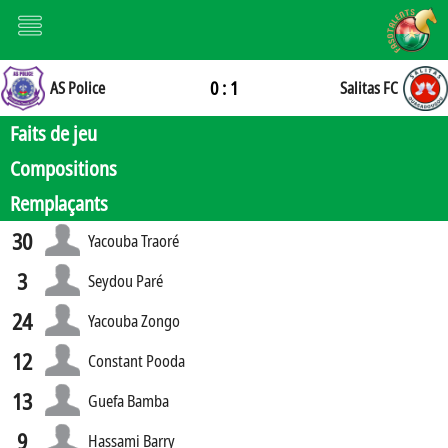
0 : 1
AS Police
Salitas FC
Faits de jeu
Compositions
Remplaçants
30
Yacouba Traoré
3
Seydou Paré
24
Yacouba Zongo
12
Constant Pooda
13
Guefa Bamba
9
Hassami Barry