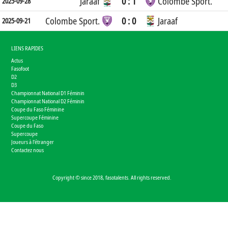
Jaraaf
0 : 1
Colombe Sport.
2025-09-28
Colombe Sport.
0 : 0
Jaraaf
2025-09-21
LIENS RAPIDES
Actus
Fasofoot
D2
D3
Championnat National D1 Féminin
Championnat National D2 Féminin
Coupe du Faso Féminine
Supercoupe Féminine
Coupe du Faso
Supercoupe
Joueurs à l'étranger
Contactez nous
Copyright © since 2018, fasotalents. All rights reserved.