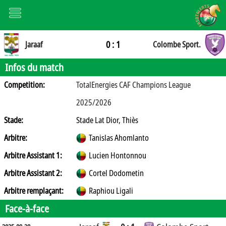
0 : 1
Jaraaf
Colombe Sport.
Infos du match
Competition:
TotalEnergies CAF Champions League
2025/2026
Stade:
Stade Lat Dior, Thiès
Arbitre:
Tanislas Ahomlanto
Arbitre Assistant 1:
Lucien Hontonnou
Arbitre Assistant 2:
Cortel Dodometin
Arbitre remplaçant:
Raphiou Ligali
Face-à-face