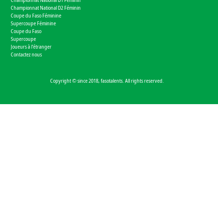
Championnat National D2 Féminin
Coupe du Faso Féminine
Supercoupe Féminine
Coupe du Faso
Supercoupe
Joueurs à l'étranger
Contactez nous
Copyright © since 2018, fasotalents. All rights reserved.