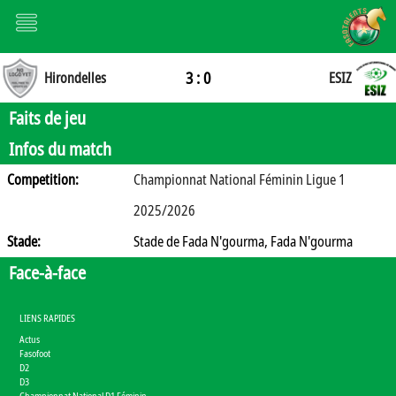
3 : 0
Hirondelles
ESIZ
Faits de jeu
Infos du match
Competition:
Championnat National Féminin Ligue 1
2025/2026
Stade:
Stade de Fada N'gourma, Fada N'gourma
Face-à-face
LIENS RAPIDES
Actus
Fasofoot
D2
D3
Championnat National D1 Féminin