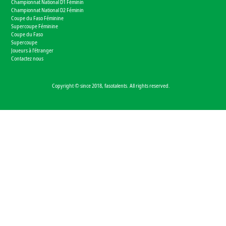
Championnat National D1 Féminin
Championnat National D2 Féminin
Coupe du Faso Féminine
Supercoupe Féminine
Coupe du Faso
Supercoupe
Joueurs à l'étranger
Contactez nous
Copyright © since 2018, fasotalents. All rights reserved.