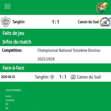
1 : 1
Tanghin
Canon du Sud
Faits de jeu
Infos du match
Competition:
Championnat National Troisième Division
2025/2026
Face-à-face
Tanghin
1 : 1
Canon du Sud
2026-04-25
LIENS RAPIDES
Actus
Fasofoot
D2
D3