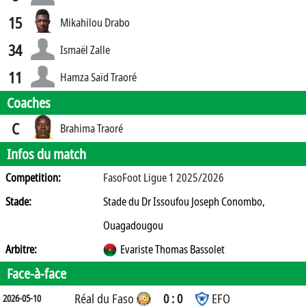
15
Mikahilou Drabo
34
Ismaël Zalle
11
Hamza Saïd Traoré
Coaches
C
Brahima Traoré
Infos du match
Competition:
FasoFoot Ligue 1 2025/2026
Stade:
Stade du Dr Issoufou Joseph Conombo,
Ouagadougou
Arbitre:
Evariste Thomas Bassolet
Face-à-face
Réal du Faso
0 : 0
EFO
2026-05-10