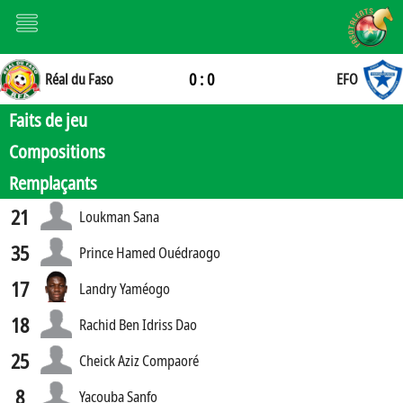
0 : 0
Réal du Faso
EFO
Faits de jeu
Compositions
Remplaçants
21
Loukman Sana
35
Prince Hamed Ouédraogo
17
Landry Yaméogo
18
Rachid Ben Idriss Dao
25
Cheick Aziz Compaoré
8
Yacouba Sanfo