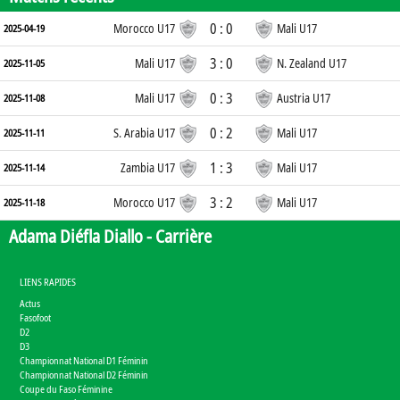
0 : 0
Morocco U17
Mali U17
2025-04-19
3 : 0
Mali U17
N. Zealand U17
2025-11-05
0 : 3
Mali U17
Austria U17
2025-11-08
0 : 2
S. Arabia U17
Mali U17
2025-11-11
1 : 3
Zambia U17
Mali U17
2025-11-14
3 : 2
Morocco U17
Mali U17
2025-11-18
Adama Diéfla Diallo -
Carrière
LIENS RAPIDES
Actus
Fasofoot
D2
D3
Championnat National D1 Féminin
Championnat National D2 Féminin
Coupe du Faso Féminine