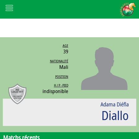
AGE
39
NATIONALITÉ
Mali
POSITION
H / P - PIED
indisponible
Adama Diéfla
Diallo
Matchs récents