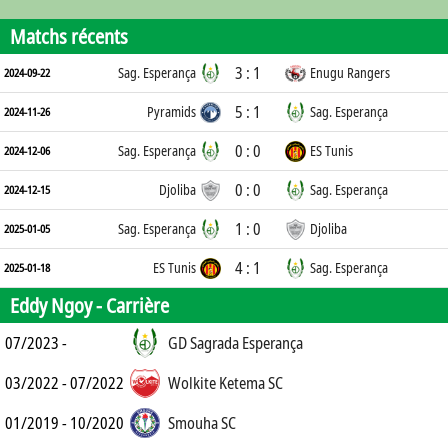
Matchs récents
3 : 1
Sag. Esperança
Enugu Rangers
2024-09-22
5 : 1
Pyramids
Sag. Esperança
2024-11-26
0 : 0
Sag. Esperança
ES Tunis
2024-12-06
0 : 0
Djoliba
Sag. Esperança
2024-12-15
1 : 0
Sag. Esperança
Djoliba
2025-01-05
4 : 1
ES Tunis
Sag. Esperança
2025-01-18
Eddy Ngoy -
Carrière
07/2023 -
GD Sagrada Esperança
03/2022 - 07/2022
Wolkite Ketema SC
01/2019 - 10/2020
Smouha SC