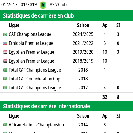
01/2017 - 01/2019
AS V.Club
Statistiques de carrière en club
Ligue
Saison
Ap
SI
SO
CAF Champions League
B
B
A
CJ
2024/2025
2J
CR
Min
4
3
1
Ethiopia Premier League
6
0
0
0
2021/2022
0
0
92
3
0
2
Egyptian Premier League
3
0
0
0
2019/2020
0
0
166
10
3
1
Egyptian Premier League
9
1
0
2
2018/2019
0
0
613
10
1
4
Total CAF Champions League
3
0
1
0
0
2018
0
755
1
1
0
Total CAF Confederation Cup
1
0
0
0
2018
0
9
Total CAF Champions League
2017
4
0
4
0
0
0
0
0
292
32
8
Statistiques de carrière internationale
12
22
1
1
2
0
0
1927
Ligue
Saison
Ap
SI
SO
African Nations Championship
B
B
A
CJ
2J
2014
CR
Min
3
1