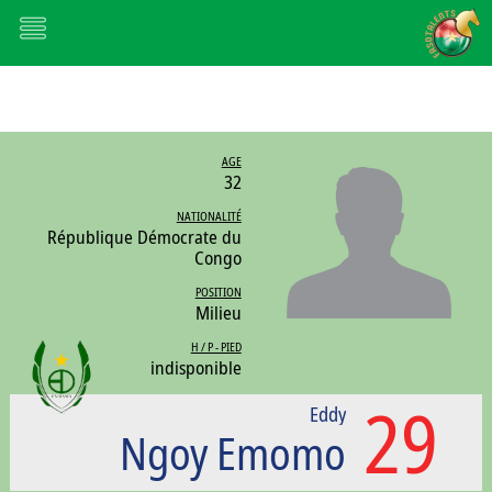
AGE
32
NATIONALITÉ
République Démocrate du
Congo
POSITION
Milieu
H / P - PIED
indisponible
29
Eddy
Ngoy Emomo