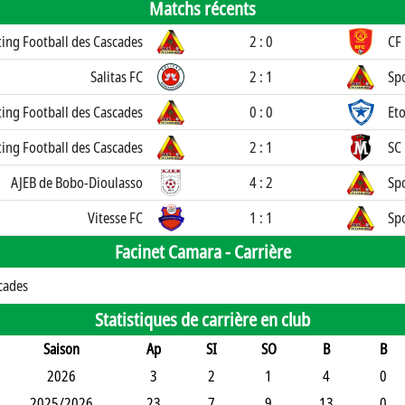
Matchs récents
ting Football des Cascades
2 : 0
CF
Salitas FC
2 : 1
Spo
ting Football des Cascades
0 : 0
Et
ting Football des Cascades
2 : 1
SC 
AJEB de Bobo-Dioulasso
4 : 2
Spo
Vitesse FC
1 : 1
Spo
Facinet Camara -
Carrière
cades
Statistiques de carrière en club
Saison
Ap
SI
SO
B
B
2026
3
2
1
4
0
2025/2026
23
7
9
13
0