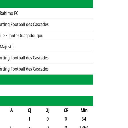
 Rahimo FC
rting Football des Cascades
oile Filante Ouagadougou
Majestic
rting Football des Cascades
rting Football des Cascades
A
CJ
2J
CR
Min
1
0
0
54
0
2
0
0
1364