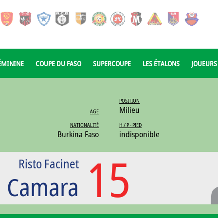
ÉMININE
COUPE DU FASO
SUPERCOUPE
LES ÉTALONS
JOUEURS
POSITION
Milieu
AGE
NATIONALITÉ
H / P - PIED
Burkina Faso
indisponible
15
Risto Facinet
Camara