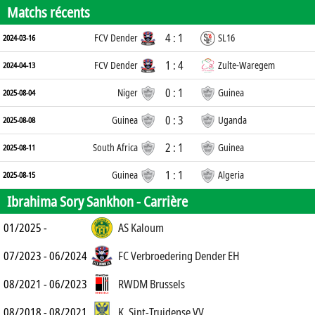
Matchs récents
4 : 1
FCV Dender
SL16
2024-03-16
1 : 4
FCV Dender
Zulte-Waregem
2024-04-13
0 : 1
Niger
Guinea
2025-08-04
0 : 3
Guinea
Uganda
2025-08-08
2 : 1
South Africa
Guinea
2025-08-11
1 : 1
Guinea
Algeria
2025-08-15
Ibrahima Sory Sankhon -
Carrière
01/2025 -
AS Kaloum
07/2023 - 06/2024
FC Verbroedering Dender EH
08/2021 - 06/2023
RWDM Brussels
08/2018 - 08/2021
K. Sint-Truidense VV