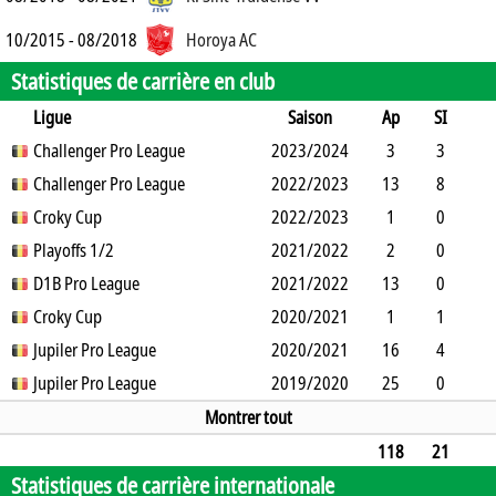
10/2015 - 08/2018
Horoya AC
Statistiques de carrière en club
Ligue
Saison
Ap
SI
SO
Challenger Pro League
B
B
A
CJ
2023/2024
2J
CR
Min
3
3
0
Challenger Pro League
14
0
0
0
2022/2023
0
0
34
13
8
2
Croky Cup
19
0
0
2
2022/2023
0
0
533
1
0
0
Playoffs 1/2
1
0
1
2021/2022
0
0
90
2
0
0
D1B Pro League
0
0
0
2
2021/2022
0
0
180
13
0
4
Croky Cup
6
0
0
4
2020/2021
0
0
1094
1
1
0
Jupiler Pro League
1
0
0
2020/2021
0
0
2
16
4
4
Jupiler Pro League
6
0
0
7
2019/2020
0
1
917
25
0
0
0
0
1
7
0
0
2250
Montrer tout
118
21
Statistiques de carrière internationale
18
61
2
1
30
0
1
8543