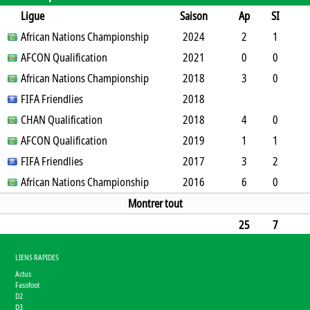
Ligue
Saison
Ap
SI
SO
African Nations Championship
B
B
A
CJ
2J
2024
CR
Min
2
1
1
AFCON Qualification
3
0
0
1
0
2021
0
57
0
0
0
African Nations Championship
2
0
0
0
0
2018
0
0
3
0
0
FIFA Friendlies
0
1
0
1
0
2018
0
270
CHAN Qualification
2018
4
0
0
AFCON Qualification
0
2
1
0
2019
0
360
1
1
0
FIFA Friendlies
1
0
0
0
0
2017
0
3
3
2
0
African Nations Championship
2
0
0
0
2016
0
131
6
0
1
0
2
0
1
0
0
551
Montrer tout
25
7
3
13
6
0
4
0
0
1668
LIENS RAPIDES
Actus
Fasofoot
D2
D3