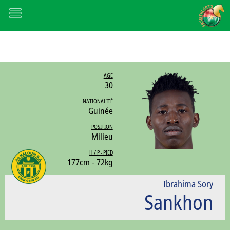
AGE
30
NATIONALITÉ
Guinée
POSITION
Milieu
H / P - PIED
177cm - 72kg
Ibrahima Sory
Sankhon