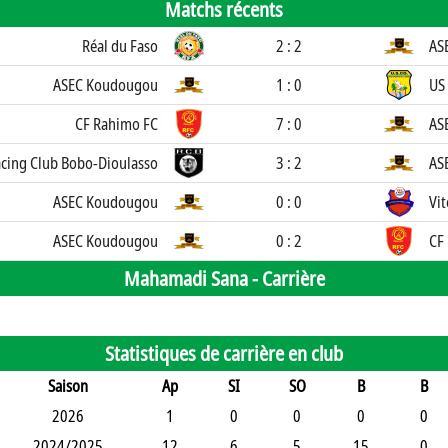
Matchs récents
Réal du Faso
2 : 2
AS
ASEC Koudougou
1 : 0
US
CF Rahimo FC
7 : 0
AS
cing Club Bobo-Dioulasso
3 : 2
AS
ASEC Koudougou
0 : 0
Vit
ASEC Koudougou
0 : 2
CF
Mahamadi Sana -
Carrière
Statistiques de carrière en club
Saison
Ap
SI
SO
B
B
2026
1
0
0
0
0
2024/2025
12
6
5
15
0