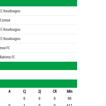
EC Koudougou
 Comoé
EC Koudougou
EC Koudougou
esse FC
 Rahimo FC
A
CJ
2J
CR
Min
0
0
0
90
0
1
0
0
611