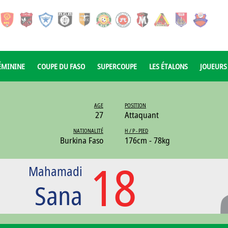
ÉMININE
COUPE DU FASO
SUPERCOUPE
LES ÉTALONS
JOUEURS
AGE
POSITION
27
Attaquant
NATIONALITÉ
H / P - PIED
Burkina Faso
176cm - 78kg
18
Mahamadi
Sana