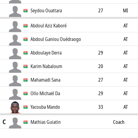
Seydou Ouattara
27
MI
Abdoul Aziz Kaboré
AT
Abdoul Ganiou Ouédraogo
AT
Abdoulaye Derra
29
AT
Karim Nabaloum
20
AT
Mahamadi Sana
27
AT
Ollo Michaël Da
29
AT
Yacouba Mando
33
AT
C
Mathias Guiatin
Coach