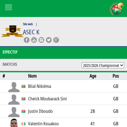
Site web
|
ASEC K
EFFECTIF
MATCHS
#
Nom
Age
Pos
Bilal Nikiéma
GB
Cheick Moubarack Sini
GB
Justin Ilboudo
28
GB
Valentin Kouakou
41
GB