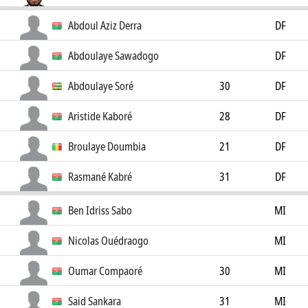
Abdoul Aziz Derra
DF
Abdoulaye Sawadogo
DF
Abdoulaye Soré
30
DF
Aristide Kaboré
28
DF
Broulaye Doumbia
21
DF
Rasmané Kabré
31
DF
Ben Idriss Sabo
MI
Nicolas Ouédraogo
MI
Oumar Compaoré
30
MI
Said Sankara
31
MI