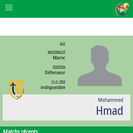
AGE
NATIONALITÉ
Maroc
POSITION
Défenseur
H / P - PIED
indisponible
Mohammed
Hmad
Matchs récents