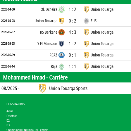
1 : 2
Ol. Dcheira
Union Touarga
2026-04-30
0 : 2
Union Touarga
FUS
2026-05-03
4 : 3
RS Berkane
Union Touarga
2026-05-07
1 : 2
Y El Mansour
Union Touarga
2026-05-23
0 : 1
RCAZ
Union Touarga
2026-06-09
1 : 1
Raja
Union Touarga
2026-06-14
Mohammed Hmad -
Carrière
08/2025 -
Union Touarga Sports
LIENS RAPIDES
Actus
Fasofoot
D2
D3
Championnat National D1 Féminin