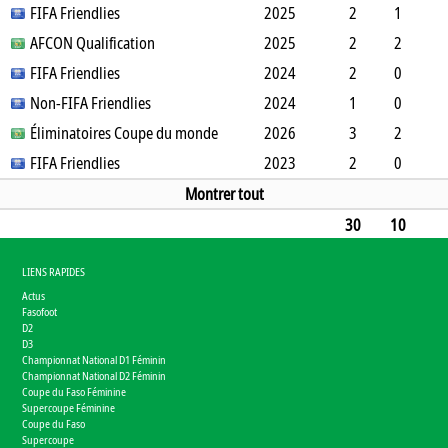
1
FIFA Friendlies
0
1
0
0
0
2025
0
83
2
1
1
AFCON Qualification
1
0
0
0
0
2025
0
72
2
2
0
FIFA Friendlies
3
0
0
0
0
2024
0
42
2
0
2
Non-FIFA Friendlies
0
0
0
0
0
2024
0
145
1
0
0
Éliminatoires Coupe du monde
0
0
0
0
0
2026
0
90
3
2
1
FIFA Friendlies
2
0
0
1
0
2023
0
73
2
0
1
0
0
0
0
0
0
163
Montrer tout
30
10
7
19
2
0
4
0
0
1847
LIENS RAPIDES
Actus
Fasofoot
D2
D3
Championnat National D1 Féminin
Championnat National D2 Féminin
Coupe du Faso Féminine
Supercoupe Féminine
Coupe du Faso
Supercoupe