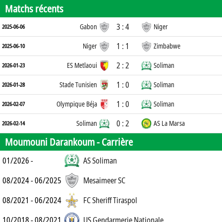
Matchs récents
3 : 4
Gabon
Niger
2025-06-06
1 : 1
Niger
Zimbabwe
2025-06-10
2 : 2
ES Metlaoui
Soliman
2026-01-23
1 : 0
Stade Tunisien
Soliman
2026-01-28
1 : 0
Olympique Béja
Soliman
2026-02-07
0 : 2
Soliman
AS La Marsa
2026-02-14
Moumouni Darankoum -
Carrière
01/2026 -
AS Soliman
08/2024 - 06/2025
Mesaimeer SC
08/2021 - 06/2024
FC Sheriff Tiraspol
10/2018 - 08/2021
US Gendarmerie Nationale