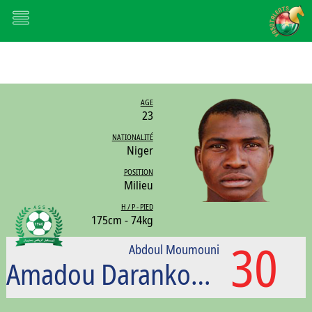
AGE
23
NATIONALITÉ
Niger
POSITION
Milieu
H / P - PIED
175cm - 74kg
30
Abdoul Moumouni
Amadou Darankoum