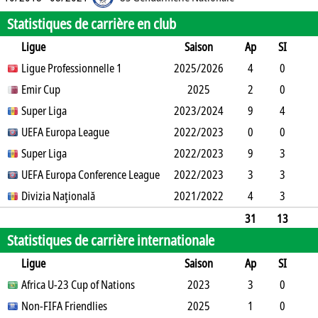
Statistiques de carrière en club
Ligue
Saison
Ap
SI
SO
Ligue Professionnelle 1
B
B
A
CJ
2025/2026
2J
CR
Min
4
0
1
Emir Cup
0
0
1
1
0
2025
0
351
2
0
0
Super Liga
0
0
0
2023/2024
0
0
180
9
4
1
UEFA Europa League
10
1
2
2022/2023
0
0
489
0
0
0
Super Liga
3
0
0
0
2022/2023
0
0
0
9
3
4
UEFA Europa Conference League
10
0
2
2022/2023
0
0
463
3
3
0
Divizia Naţională
4
0
0
1
2021/2022
0
0
48
4
3
1
13
0
0
0
0
222
31
13
Statistiques de carrière internationale
7
40
1
1
6
0
0
1753
Ligue
Saison
Ap
SI
SO
Africa U-23 Cup of Nations
B
B
A
CJ
2J
2023
CR
Min
3
0
0
Non-FIFA Friendlies
0
1
0
1
0
2025
0
270
1
0