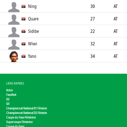
Ning
30
AT
Quare
27
AT
Sidibe
22
AT
Wiwi
32
AT
Yano
34
AT
LIENS RAPIDES
Actus
Fasofoot
D2
D3
Championnat National D1 Féminin
Championnat National D2 Féminin
Coupe du Faso Féminine
Supercoupe Féminine
Coupe du Faso