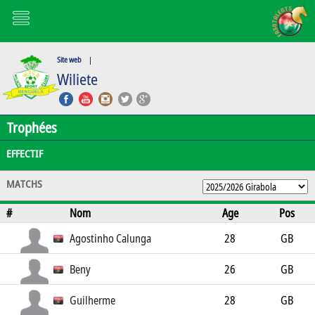
Site web
|
Wiliete
Trophées
EFFECTIF
MATCHS
#
Nom
Age
Pos
Agostinho Calunga
28
GB
Beny
26
GB
Guilherme
28
GB