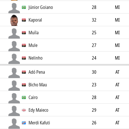
Júnior Goiano
28
MI
Kaporal
32
MI
Muíla
25
MI
Mule
27
MI
Nelinho
24
MI
Adó Pena
30
AT
Bicho Mau
23
AT
Cairo
28
AT
Edy Maieco
29
AT
Merdi Kafuti
26
AT