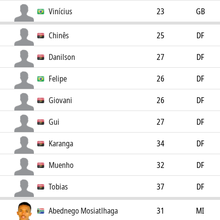
Vinícius
23
GB
Chinês
25
DF
Danilson
27
DF
Felipe
26
DF
Giovani
26
DF
Gui
27
DF
Karanga
34
DF
Muenho
32
DF
Tobias
37
DF
Abednego Mosiatlhaga
31
MI