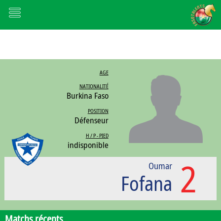
AGE
NATIONALITÉ
Burkina Faso
POSITION
Défenseur
H / P - PIED
indisponible
2
Oumar
Fofana
Matchs récents