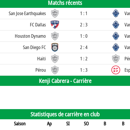
Matchs récents
San Jose Earthquakes
1 : 1
Va
FC Dallas
2 : 3
Va
Houston Dynamo
1 : 0
Va
San Diego FC
2 : 4
Va
Haïti
1 : 2
Pé
Pérou
1 : 3
Es
Kenji Cabrera -
Carrière
Statistiques de carrière en club
Saison
Ap
SI
SO
B
B