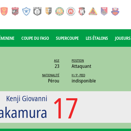
ÉMININE
COUPE DU FASO
SUPERCOUPE
LES ÉTALONS
JOUEURS
AGE
POSITION
23
Attaquant
NATIONALITÉ
H / P - PIED
Pérou
indisponible
17
Kenji Giovanni
Nakamura