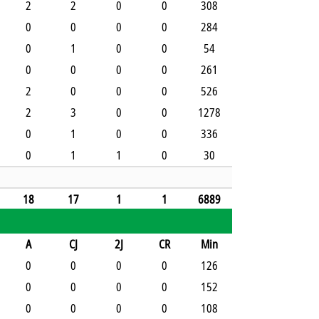
2
2
0
0
308
0
0
0
0
284
0
1
0
0
54
0
0
0
0
261
2
0
0
0
526
2
3
0
0
1278
0
1
0
0
336
0
1
1
0
30
18
17
1
1
6889
A
CJ
2J
CR
Min
0
0
0
0
126
0
0
0
0
152
0
0
0
0
108