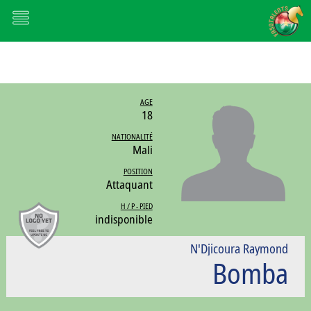
AGE
18
NATIONALITÉ
Mali
POSITION
Attaquant
H / P - PIED
indisponible
N'Djicoura Raymond
Bomba