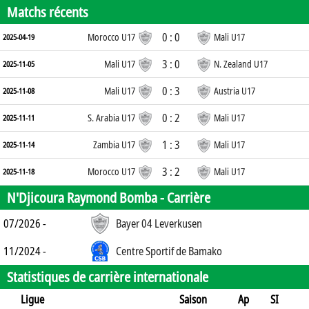
Matchs récents
0 : 0
Morocco U17
Mali U17
2025-04-19
3 : 0
Mali U17
N. Zealand U17
2025-11-05
0 : 3
Mali U17
Austria U17
2025-11-08
0 : 2
S. Arabia U17
Mali U17
2025-11-11
1 : 3
Zambia U17
Mali U17
2025-11-14
3 : 2
Morocco U17
Mali U17
2025-11-18
N'Djicoura Raymond Bomba -
Carrière
07/2026 -
Bayer 04 Leverkusen
11/2024 -
Centre Sportif de Bamako
Statistiques de carrière internationale
Ligue
Saison
Ap
SI