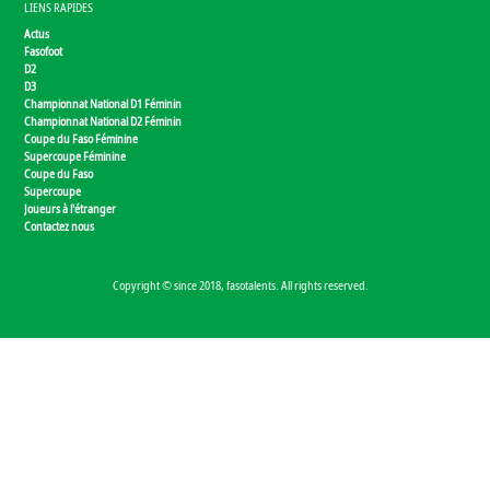
LIENS RAPIDES
Actus
Fasofoot
D2
D3
Championnat National D1 Féminin
Championnat National D2 Féminin
Coupe du Faso Féminine
Supercoupe Féminine
Coupe du Faso
Supercoupe
Joueurs à l'étranger
Contactez nous
Copyright © since 2018, fasotalents. All rights reserved.