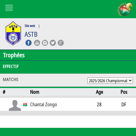
Site web
|
ASTB
Trophées
EFFECTIF
MATCHS
#
Nom
Age
Pos
Chantal Zongo
28
DF