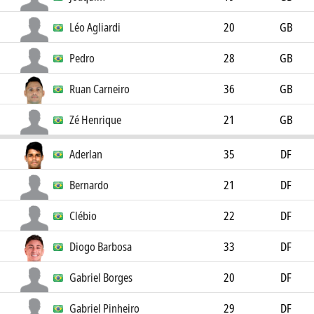
Léo Agliardi
20
GB
Pedro
28
GB
Ruan Carneiro
36
GB
Zé Henrique
21
GB
Aderlan
35
DF
Bernardo
21
DF
Clébio
22
DF
Diogo Barbosa
33
DF
Gabriel Borges
20
DF
Gabriel Pinheiro
29
DF