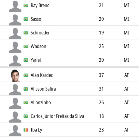
Ray Breno
21
MI
Sasso
20
MI
Schroeder
19
MI
Wadson
25
MI
Yarlei
20
MI
Alan Kardec
37
AT
Alisson Safira
31
AT
Allanzinho
26
AT
Carlos Júnior Freitas da Silva
18
AT
Iba Ly
23
AT