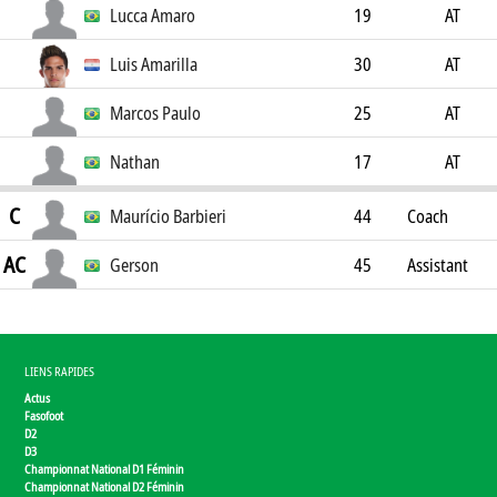
Lucca Amaro
19
AT
Luis Amarilla
30
AT
Marcos Paulo
25
AT
Nathan
17
AT
C
Maurício Barbieri
44
Coach
AC
Gerson
45
Assistant
Coach
LIENS RAPIDES
Actus
Fasofoot
D2
D3
Championnat National D1 Féminin
Championnat National D2 Féminin