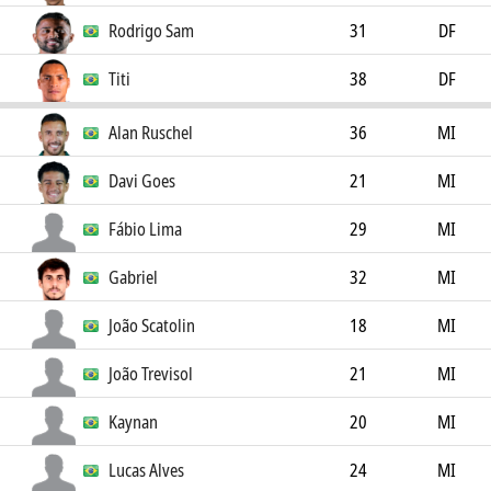
Rodrigo Sam
31
DF
Titi
38
DF
Alan Ruschel
36
MI
Davi Goes
21
MI
Fábio Lima
29
MI
Gabriel
32
MI
João Scatolin
18
MI
João Trevisol
21
MI
Kaynan
20
MI
Lucas Alves
24
MI