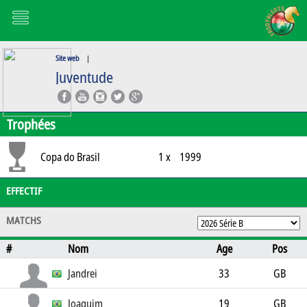
Site web
|
Juventude
Trophées
Copa do Brasil
1 x
1999
EFFECTIF
MATCHS
#
Nom
Age
Pos
Jandrei
33
GB
Joaquim
19
GB