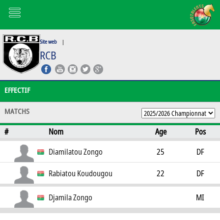
Site web
|
RCB
EFFECTIF
MATCHS
#
Nom
Age
Pos
Diamilatou Zongo
25
DF
Rabiatou Koudougou
22
DF
Djamila Zongo
MI