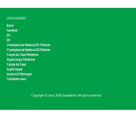
LIENS RAPIDES
Actus
Fasofoot
D2
D3
Championnat National D1 Féminin
Championnat National D2 Féminin
Coupe du Faso Féminine
Supercoupe Féminine
Coupe du Faso
Supercoupe
Joueurs à l'étranger
Contactez nous
Copyright © since 2018, fasotalents. All rights reserved.