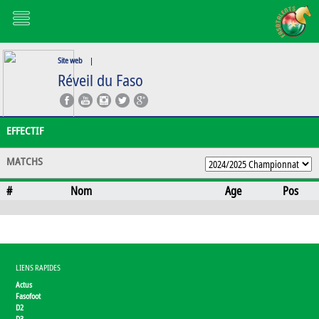
Site web
|
Réveil du Faso
EFFECTIF
MATCHS
#
Nom
Age
Pos
LIENS RAPIDES
Actus
Fasofoot
D2
D3