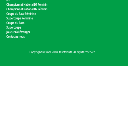
Championnat National D1 Féminin
Championnat National D2 Féminin
Coupe du Faso Féminine
Supercoupe Féminine
Coupe du Faso
Supercoupe
Joueurs à l'étranger
Contactez nous
Copyright © since 2018, fasotalents. All rights reserved.