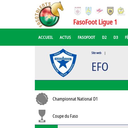
FasoFoot Ligue 1
ACCUEIL
ACTUS
FASOFOOT
D2
D3
F
Site web
|
EFO
Championnat National D1
Coupe du Faso