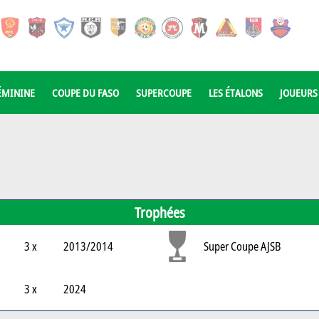
ÉMININE
COUPE DU FASO
SUPERCOUPE
LES ÉTALONS
JOUEURS
Trophées
3 x
2013/2014
Super Coupe AJSB
3 x
2024