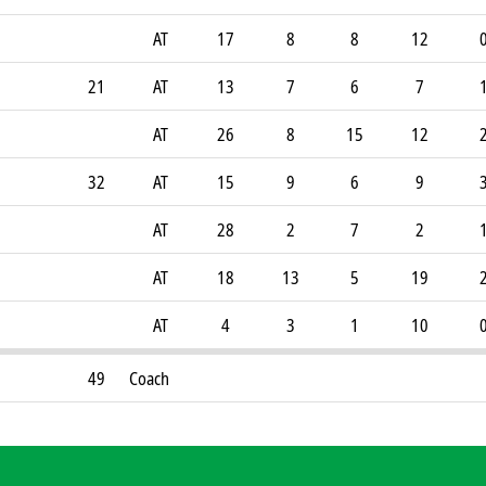
AT
17
8
8
12
21
AT
13
7
6
7
AT
26
8
15
12
32
AT
15
9
6
9
AT
28
2
7
2
AT
18
13
5
19
AT
4
3
1
10
49
Coach