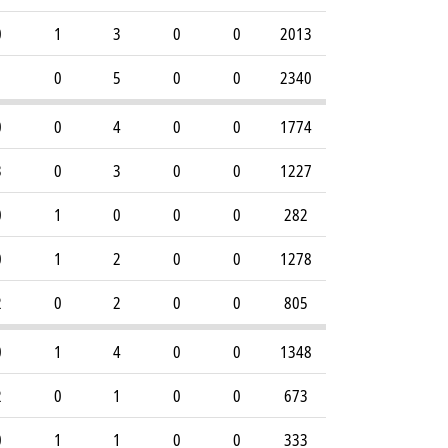
0
1
3
0
0
2013
1
0
5
0
0
2340
0
0
4
0
0
1774
3
0
3
0
0
1227
0
1
0
0
0
282
0
1
2
0
0
1278
2
0
2
0
0
805
0
1
4
0
0
1348
2
0
1
0
0
673
0
1
1
0
0
333