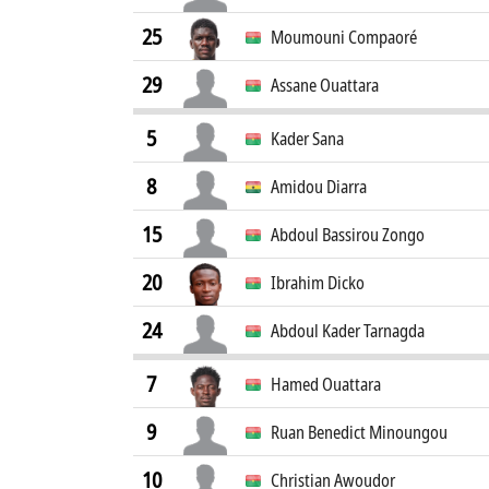
25
Moumouni Compaoré
29
Assane Ouattara
5
Kader Sana
8
Amidou Diarra
15
Abdoul Bassirou Zongo
20
Ibrahim Dicko
24
Abdoul Kader Tarnagda
7
Hamed Ouattara
9
Ruan Benedict Minoungou
10
Christian Awoudor