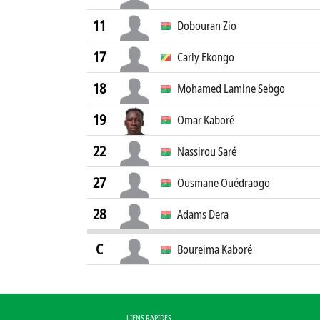
11
Dobouran Zio
17
Carly Ekongo
18
Mohamed Lamine Sebgo
19
Omar Kaboré
22
Nassirou Saré
27
Ousmane Ouédraogo
28
Adams Dera
C
Boureima Kaboré
LIENS RAPIDES