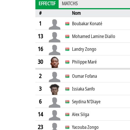
EFFECTIF
MATCHS
#
Nom
1
Boubakar Konaté
13
Mohamed Lamine Diallo
16
Landry Zongo
30
Philippe Maré
2
Oumar Fofana
3
Issiaka Sanfo
6
Seydina N'Diaye
14
Alex Silga
23
Yacouba Zongo