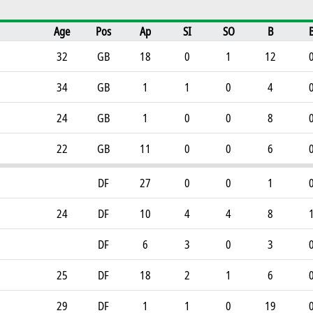
Age
Pos
Ap
SI
SO
B
32
GB
18
0
1
12
34
GB
1
1
0
4
24
GB
1
0
0
8
22
GB
11
0
0
6
DF
27
0
0
1
24
DF
10
4
4
8
DF
6
3
0
3
25
DF
18
2
1
6
29
DF
1
1
0
19