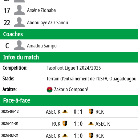
17
Arséne Zidnaba
22
Abdoulaye Aziz Sanou
Coaches
C
Amadou Sampo
Infos du match
Competition:
FasoFoot Ligue 1 2024/2025
Stade:
Terrain d'entraînement de l'USFA, Ouagadougou
Arbitre:
Zakaria Compaoré
Face-à-face
ASEC K
0 : 1
RCK
2025-04-12
RCK
1 : 0
ASEC K
2024-11-01
ASEC K
1 : 0
RCK
2024-02-21