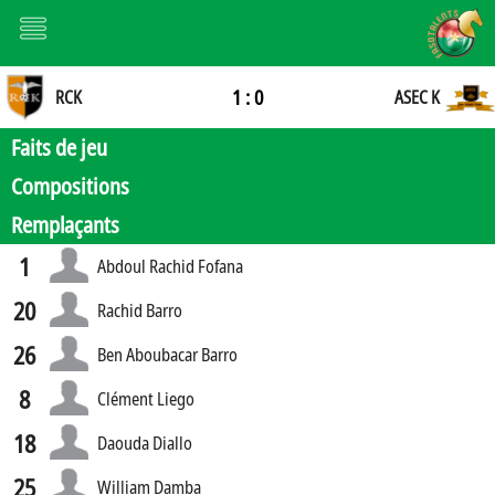
1 : 0
RCK
ASEC K
Faits de jeu
Compositions
Remplaçants
1
Abdoul Rachid Fofana
20
Rachid Barro
26
Ben Aboubacar Barro
8
Clément Liego
18
Daouda Diallo
25
William Damba