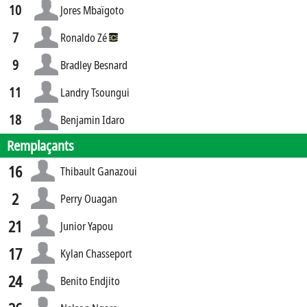
10
Jores Mbaïgoto
7
Ronaldo Zé
9
Bradley Besnard
11
Landry Tsoungui
18
Benjamin Idaro
Remplaçants
16
Thibault Ganazoui
2
Perry Ouagan
21
Junior Yapou
17
Kylan Chasseport
24
Benito Endjito