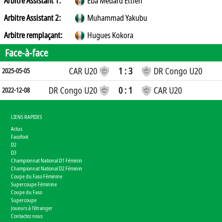
Arbitre Assistant 1:
Eba Médard Ettien
Arbitre Assistant 2:
Muhammad Yakubu
Arbitre remplaçant:
Hugues Kokora
Face-à-face
CAR U20
1 : 3
DR Congo U20
2025-05-05
DR Congo U20
0 : 1
CAR U20
2022-12-08
LIENS RAPIDES
Actus
Fasofoot
D2
D3
Championnat National D1 Féminin
Championnat National D2 Féminin
Coupe du Faso Féminine
Supercoupe Féminine
Coupe du Faso
Supercoupe
Joueurs à l'étranger
Contactez nous