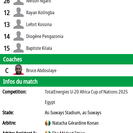
26
Nelson Ngaro
12
Rayan Kolingba
13
Lefort Kossina
14
Diogène Pengazonia
15
Baptiste Kilala
Coaches
C
Bruce Abdoulaye
Infos du match
Competition:
TotalEnergies U-20 Africa Cup of Nations 2025
Egypt
Stade:
As-Suways Stadium, as-Suways
Arbitre:
Natacha Gérardine Konan