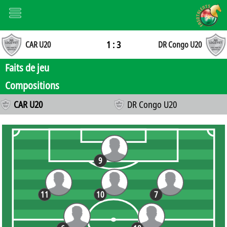
1 : 3
CAR U20
DR Congo U20
Faits de jeu
Compositions
CAR U20
DR Congo U20
9
11
10
7