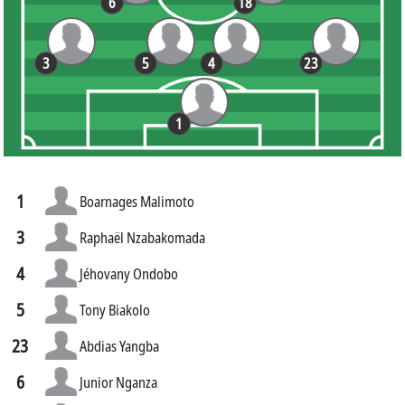
6
18
3
5
4
23
1
1
Boarnages Malimoto
3
Raphaël Nzabakomada
4
Jéhovany Ondobo
5
Tony Biakolo
23
Abdias Yangba
6
Junior Nganza