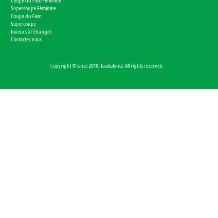
Coupe du Faso Féminine
Supercoupe Féminine
Coupe du Faso
Supercoupe
Joueurs à l'étranger
Contactez nous
Copyright © since 2018, fasotalents. All rights reserved.