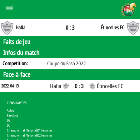
0 : 3
Hafia
Étincelles FC
Faits de jeu
Infos du match
Competition:
Coupe du Faso 2022
Face-à-face
Hafia
0 : 3
Étincelles FC
2022-04-13
LIENS RAPIDES
Actus
Fasofoot
D2
D3
Championnat National D1 Féminin
Championnat National D2 Féminin