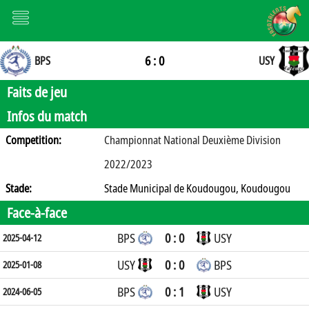
6 : 0
BPS
USY
Faits de jeu
Infos du match
Competition:
Championnat National Deuxième Division
2022/2023
Stade:
Stade Municipal de Koudougou, Koudougou
Face-à-face
BPS
0 : 0
USY
2025-04-12
USY
0 : 0
BPS
2025-01-08
BPS
0 : 1
USY
2024-06-05