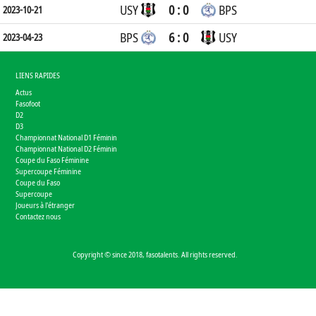
USY
0 : 0
BPS
2023-10-21
BPS
6 : 0
USY
2023-04-23
LIENS RAPIDES
Actus
Fasofoot
D2
D3
Championnat National D1 Féminin
Championnat National D2 Féminin
Coupe du Faso Féminine
Supercoupe Féminine
Coupe du Faso
Supercoupe
Joueurs à l'étranger
Contactez nous
Copyright © since 2018, fasotalents. All rights reserved.