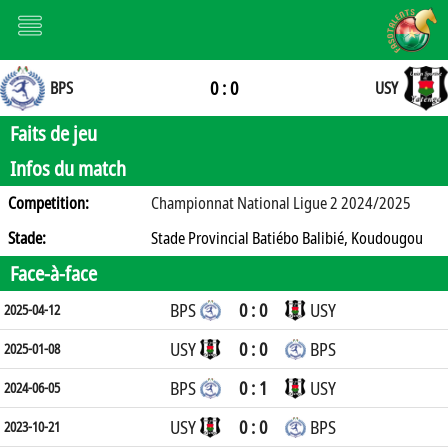
0 : 0
BPS
USY
Faits de jeu
Infos du match
Competition:
Championnat National Ligue 2 2024/2025
Stade:
Stade Provincial Batiébo Balibié, Koudougou
Face-à-face
BPS
0 : 0
USY
2025-04-12
USY
0 : 0
BPS
2025-01-08
BPS
0 : 1
USY
2024-06-05
USY
0 : 0
BPS
2023-10-21