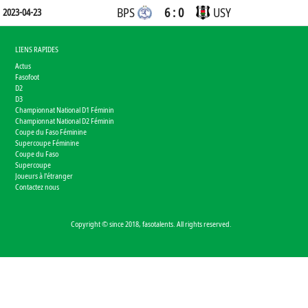
BPS
6 : 0
USY
2023-04-23
LIENS RAPIDES
Actus
Fasofoot
D2
D3
Championnat National D1 Féminin
Championnat National D2 Féminin
Coupe du Faso Féminine
Supercoupe Féminine
Coupe du Faso
Supercoupe
Joueurs à l'étranger
Contactez nous
Copyright © since 2018, fasotalents. All rights reserved.