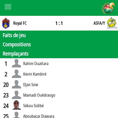
1 : 1
Royal FC
ASFA/Y
Faits de jeu
Compositions
Remplaçants
1
Rahim Ouattara
2
Kevin Kambiré
20
Djan Sow
23
Mamadi Ouédraogo
24
Sékou Sidibé
25
Aboubacar Diawara