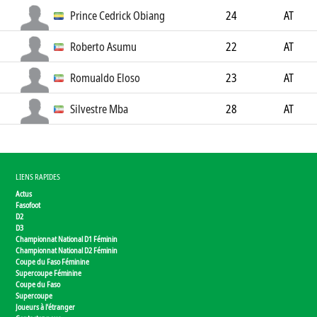
Prince Cedrick Obiang
24
AT
Roberto Asumu
22
AT
Romualdo Eloso
23
AT
Silvestre Mba
28
AT
LIENS RAPIDES
Actus
Fasofoot
D2
D3
Championnat National D1 Féminin
Championnat National D2 Féminin
Coupe du Faso Féminine
Supercoupe Féminine
Coupe du Faso
Supercoupe
Joueurs à l'étranger