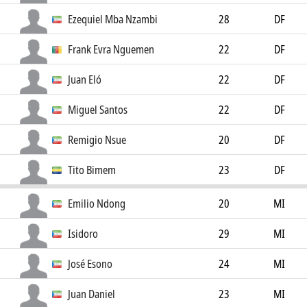
Ezequiel Mba Nzambi
28
DF
Frank Evra Nguemen
22
DF
Juan Eló
22
DF
Miguel Santos
22
DF
Remigio Nsue
20
DF
Tito Bimem
23
DF
Emilio Ndong
20
MI
Isidoro
29
MI
José Esono
24
MI
Juan Daniel
23
MI