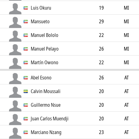
Luis Okuru
19
MI
Mansueto
29
MI
Manuel Bololo
22
MI
Manuel Pelayo
26
MI
Martín Owono
22
MI
Abel Esono
26
AT
Calvin Moussali
20
AT
Guillermo Nsue
20
AT
Juan Carlos Muendji
20
AT
Marciano Nzang
23
AT